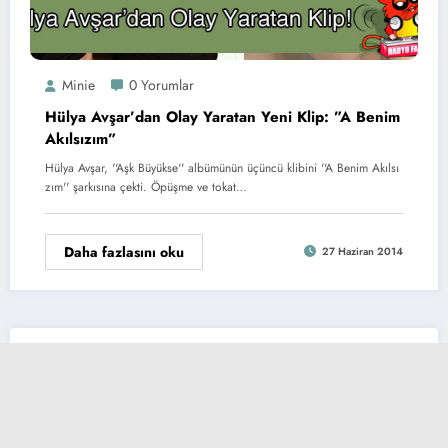
Minie
0 Yorumlar
Hülya Avşar’dan Olay Yaratan Yeni Klip: ”A Benim
Akılsızım”
Hülya Avşar, ''Aşk Büyükse'' albümünün üçüncü klibini ''A Benim Akılsı
zım'' şarkısına çekti. Öpüşme ve tokat…
Daha fazlasını oku
27 Haziran 2014