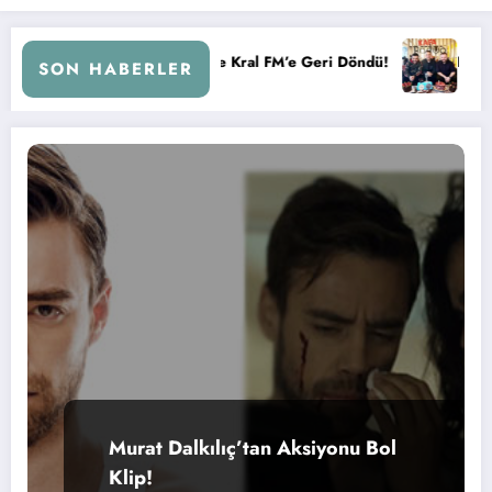
 Çemberi ile Kral FM’e Geri Döndü!
KAFA RADYO 6 YAŞINDA
SON HABERLER
Murat Dalkılıç’tan Aksiyonu Bol
Klip!