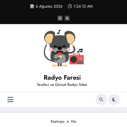
İçeriğe
6 Ağustos 2026
1:24:12 AM
atla
Radyo Faresi
Tarafsız ve Güncel Radyo Sitesi
Başlangıç
klip