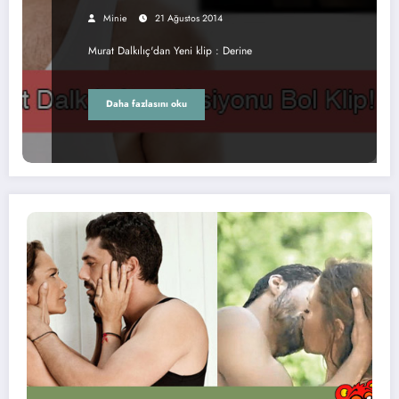
Minie
21 Ağustos 2014
Murat Dalkılıç'dan Yeni klip : Derine
Daha fazlasını oku