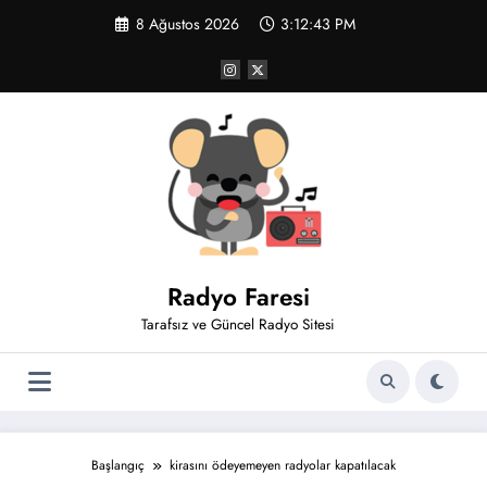
İçeriğe
8 Ağustos 2026
3:12:44 PM
atla
Radyo Faresi
Tarafsız ve Güncel Radyo Sitesi
Başlangıç
kirasını ödeyemeyen radyolar kapatılacak