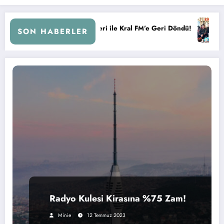
, Sevgi Çemberi ile Kral FM’e Geri Döndü!
KAFA RADYO 6 Y
SON HABERLER
Radyo Kulesi Kirasına %75 Zam!
Minie
12 Temmuz 2023