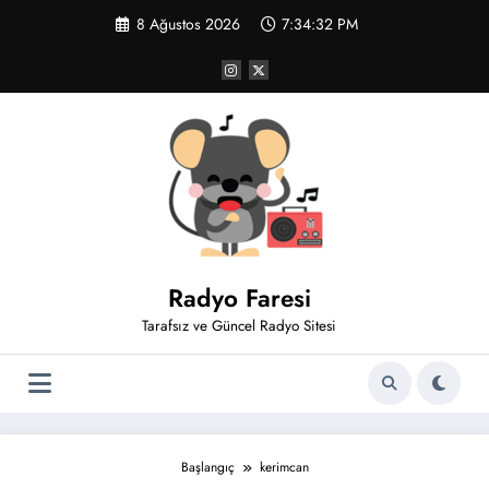
İçeriğe
8 Ağustos 2026
7:34:32 PM
atla
Radyo Faresi
Tarafsız ve Güncel Radyo Sitesi
Başlangıç
kerimcan