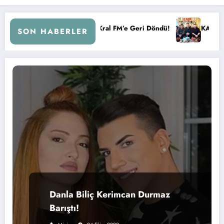
i Çemberi ile Kral FM’e Geri Döndü!
KAFA RADYO 6 YAŞIND
SON HABERLER
Danla Biliç Kerimcan Durmaz
Barıştı!