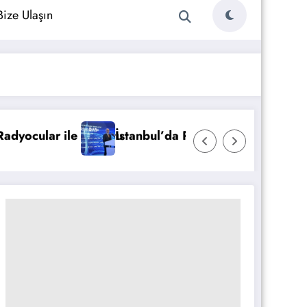
Bize Ulaşın
Cızırtısı Sona Eriyor! DAB Hizmete Girdi.
Dünya Radyo Günü