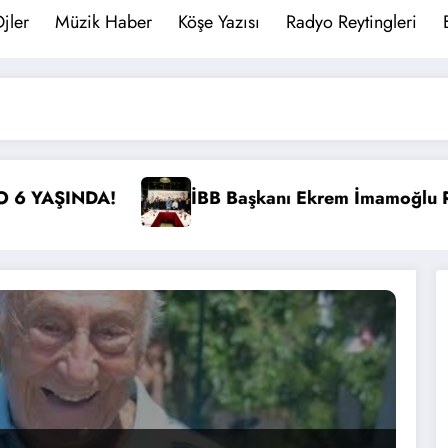
jler
Müzik Haber
Köşe Yazısı
Radyo Reytingleri
em İmamoğlu Radyocular ile Buluştu
İstanbul’da Radyo 