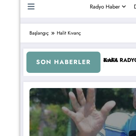
Radyo Haber
D
Başlangıç
Halit Kıvanç
i Döndü!
KAFA RADYO 6 YAŞINDA!
İBB Başkanı Ekr
SON HABERLER