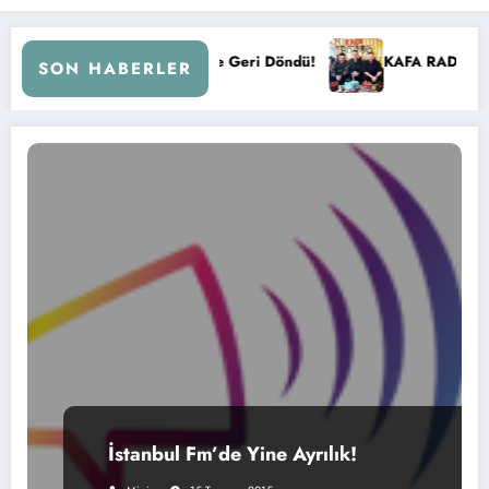
 Kral FM’e Geri Döndü!
KAFA RADYO 6 YAŞINDA!
SON HABERLER
İstanbul Fm’de Yine Ayrılık!