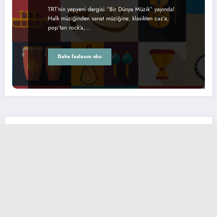
TRT’nin yepyeni dergisi “Bir Dünya Müzik” yayında!
Halk müziğinden sanat müziğine; klasikten caz’a,
pop’tan rock’a,…
Daha fazlasını oku