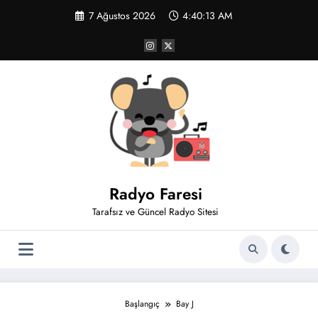
İçeriğe
7 Ağustos 2026
4:40:14 AM
atla
Radyo Faresi
Tarafsız ve Güncel Radyo Sitesi
Başlangıç
Bay J