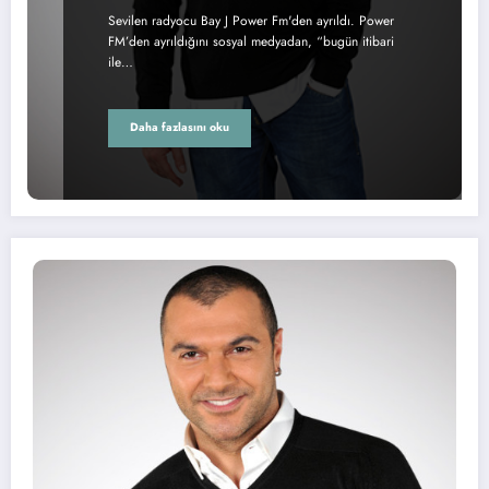
Sevilen radyocu Bay J Power Fm'den ayrıldı. Power
FM’den ayrıldığını sosyal medyadan, “bugün itibari
ile…
Daha fazlasını oku