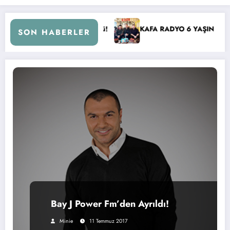
KAFA RADYO 6 YAŞINDA!
İBB Başkanı Ekrem İmamoğl
SON HABERLER
Bay J Power Fm’den Ayrıldı!
Minie
11 Temmuz 2017