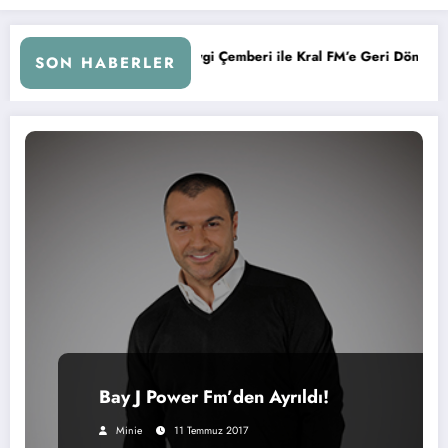
lih Kurtuluş, Sevgi Çemberi ile Kral FM’e Geri Döndü!
KAFA
SON HABERLER
Bay J Power Fm’den Ayrıldı!
Minie
11 Temmuz 2017