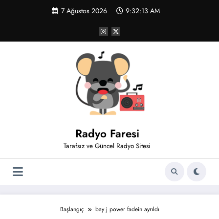
İçeriğe
7 Ağustos 2026
9:32:14 AM
atla
Radyo Faresi
Tarafsız ve Güncel Radyo Sitesi
Başlangıç
bay j power fadein ayrıldı