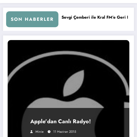
Melih Kurtuluş, Sevgi Çemberi ile Kral FM’e Geri Döndü!
SON HABERLER
Apple’dan Canlı Radyo!
Minie
11 Haziran 2015