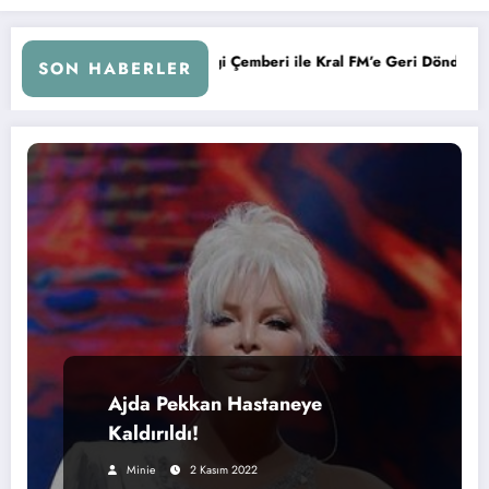
Kurtuluş, Sevgi Çemberi ile Kral FM’e Geri Döndü!
KAFA RAD
SON HABERLER
Ajda Pekkan Hastaneye
Kaldırıldı!
Minie
2 Kasım 2022