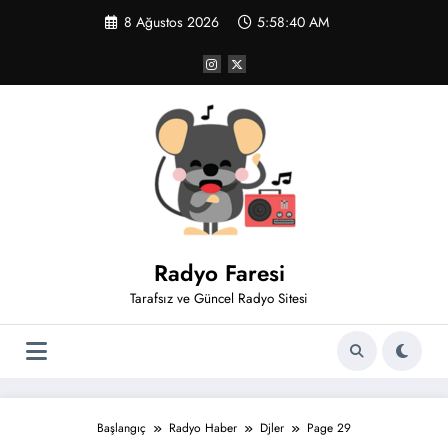
İçeriğe
8 Ağustos 2026
5:58:40 AM
atla
Radyo Faresi
Tarafsız ve Güncel Radyo Sitesi
Başlangıç
Radyo Haber
Djler
Page 29