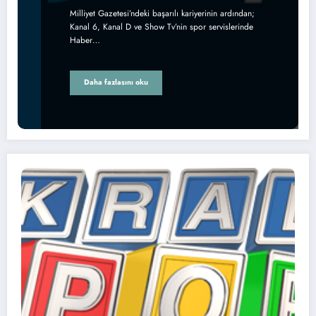
Milliyet Gazetesi’ndeki başarılı kariyerinin ardından;
Kanal 6, Kanal D ve Show Tv’nin spor servislerinde
Haber…
Daha fazlasını oku