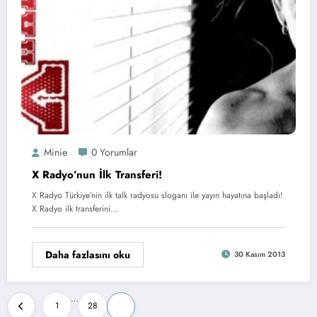
Minie
0 Yorumlar
X Radyo’nun İlk Transferi!
X Radyo Türkiye’nin ilk talk radyosu sloganı ile yayın hayatına başladı!
X Radyo ilk transferini…
Daha fazlasını oku
30 Kasım 2013
Yazı
…
1
28
29