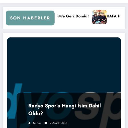
le Kral FM’e Geri Döndü!
KAFA RADYO 6 YAŞINDA!
SON HABERLER
Radyo Spor’a Hangi İsim Dahil
Oldu?
Minie
2 Aralık 2013