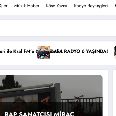
jler
Müzik Haber
Köşe Yazısı
Radyo Reytingleri
DYO 6 YAŞINDA!
İBB Başkanı Ekrem İmamoğl
RAP SANATÇISI MİRAC,