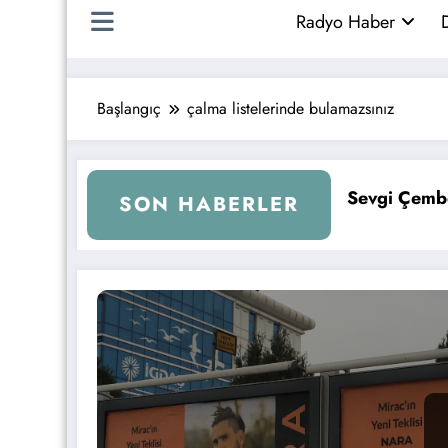
Radyo Haber
D
Başlangıç
çalma listelerinde bulamazsınız
Kurtuluş, Sevgi Çemberi ile Kral FM’e Geri Döndü!
KAFA RA
SON HABERLER